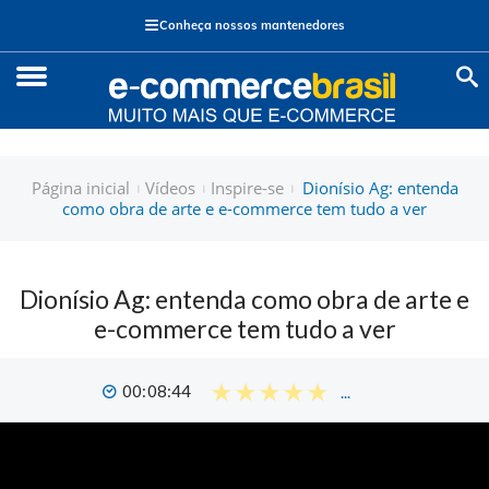
≡
Conheça nossos mantenedores
Página inicial
Vídeos
Inspire-se
Dionísio Ag: entenda
como obra de arte e e-commerce tem tudo a ver
Dionísio Ag: entenda como obra de arte e
e-commerce tem tudo a ver
00:08:44
...