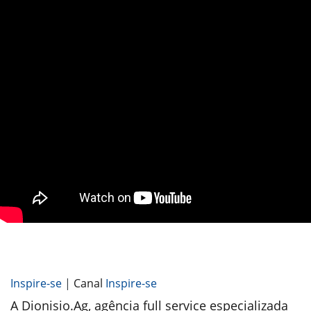
Inspire-se
|
Canal
Inspire-se
A Dionisio.Ag, agência full service especializada