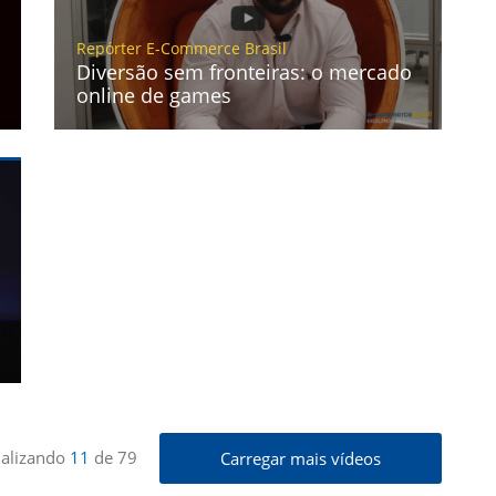
Repórter E-Commerce Brasil
Diversão sem fronteiras: o mercado
online de games
ualizando
11
de
79
Carregar mais vídeos