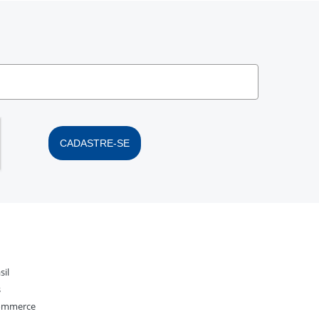
CADASTRE-SE
sil
s
Commerce